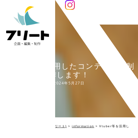
Vtuber等を活用したコンテンツも制
作します！
2024年5月27日
編集プロダクション Fleet(フリート)
>
information
>
Vtuber等を活用し
たコンテンツも制作します！