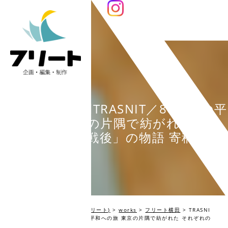
TRASNIT：月刊TRASNIT／80年目の平
和への旅 東京の片隅で紡がれた それ
ぞれの「戦後」の物語 寄稿
編集プロダクション Fleet(フリート)
>
works
>
フリート横田
>
TRASNI
T：月刊TRASNIT／80年目の平和への旅 東京の片隅で紡がれた それぞれの
「戦後」の物語 寄稿