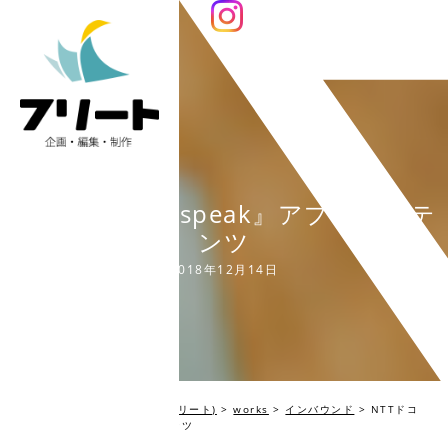
NTTドコモ 『Jspeak』アプリコンテ
ンツ
2018年12月14日
編集プロダクション Fleet(フリート)
>
works
>
インバウンド
>
NTTドコ
モ 『Jspeak』アプリコンテンツ