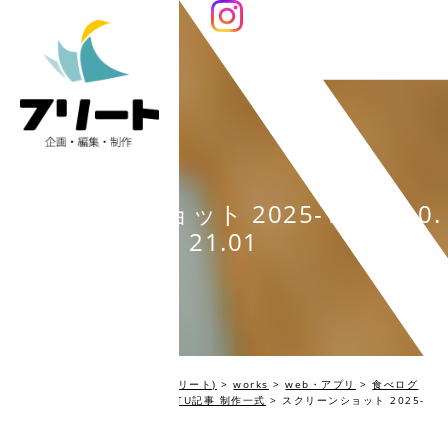
スクリーンショット 2025-11-20 10.
21.01
編集プロダクション Fleet(フリート)
>
works
>
web・アプリ
>
食べログ
マガジン:『日清食品チルド』TU記事 制作一式
>
スクリーンショット 2025-
11-20 10.21.01