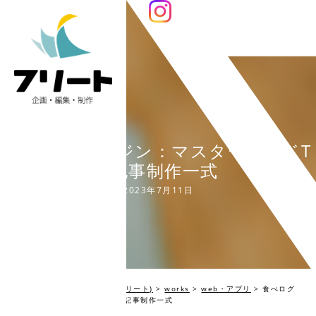
食べログマガジン：マスターカードT
U記事制作一式
2023年7月11日
編集プロダクション Fleet(フリート)
>
works
>
web・アプリ
>
食べログ
マガジン：マスターカードTU記事制作一式