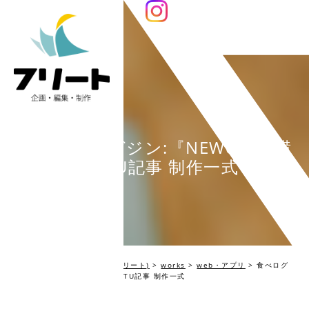
食べログマガジン:『NEWoMan横
浜』TU記事 制作一式
編集プロダクション Fleet(フリート)
>
works
>
web・アプリ
>
食べログ
マガジン:『NEWoMan横浜』TU記事 制作一式