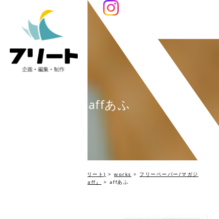
affあふ
編集プロダクション Fleet(フリート)
>
works
>
フリーペーパー/マガジ
ン・SPツール
>
農林水産省『aff』
>
affあふ