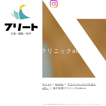
品川近視クリニックadeca
編集プロダクション Fleet(フリート)
>
works
>
フリーペーパー/マガジ
ン・SPツール
>
農林水産省『aff』
>
品川近視クリニックadeca