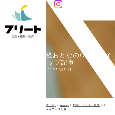
日経BP社 『日経おとなのOFF』タイ
アップ記事
2011年12月15日
編集プロダクション Fleet(フリート)
>
works
>
雑誌・ムック・新聞
>
日
経BP社 『日経おとなのOFF』タイアップ記事