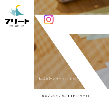
株式会社フリート | 企画・編集・制作
編集プロダクション Fleet(フリート)
>
works
>
フ