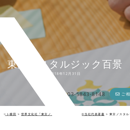
東京ノスタルジック百景
2018年12月31日
03-5843-8148
ご
リート横田
>
世界文化社『東京ノスタルジック百景』※当社代表著書
>
東京ノスタル