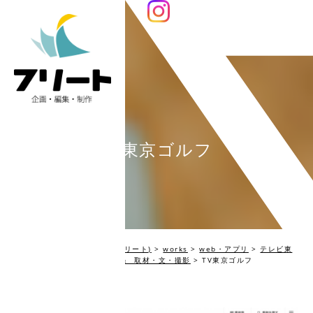
TV東京ゴルフ
編集プロダクション Fleet(フリート)
>
works
>
web・アプリ
>
テレビ東
京『 新春スポーツスペシャル』 取材・文・撮影
>
TV東京ゴルフ