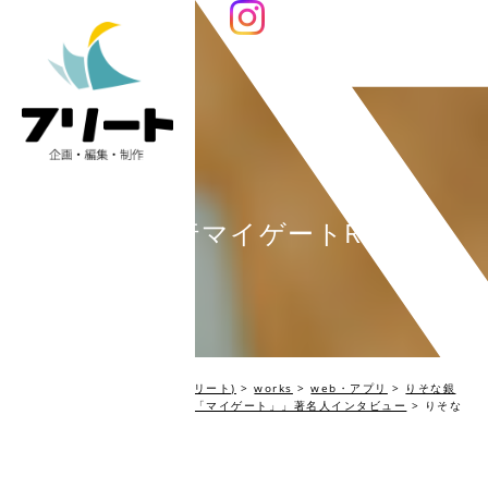
りそな銀行マイゲートResize
編集プロダクション Fleet(フリート)
>
works
>
web・アプリ
>
りそな銀
行 『webコミュニケーション「マイゲート」」著名人インタビュー
>
りそな
銀行マイゲートResize