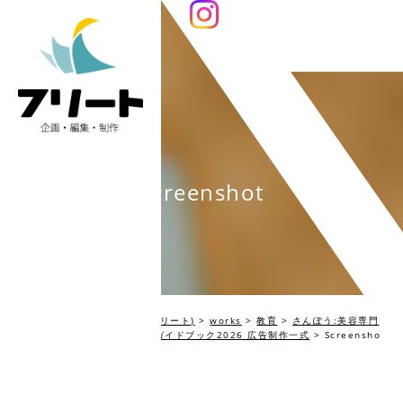
Screenshot
編集プロダクション Fleet(フリート)
>
works
>
教育
>
さんぽう:美容専門
学生のための美容サロン就職ガイドブック2026 広告制作一式
>
Screensho
t