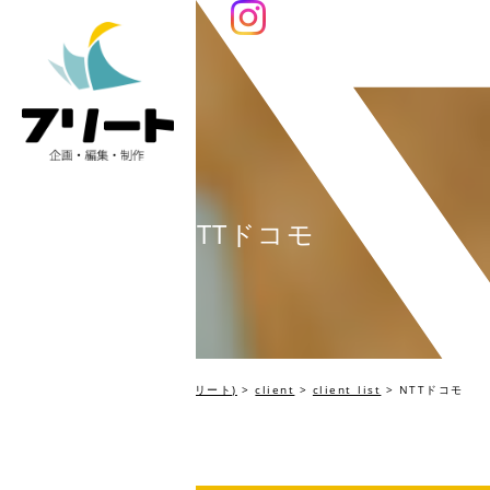
NTTドコモ
編集プロダクション Fleet(フリート)
>
client
>
client_list
>
NTTドコモ