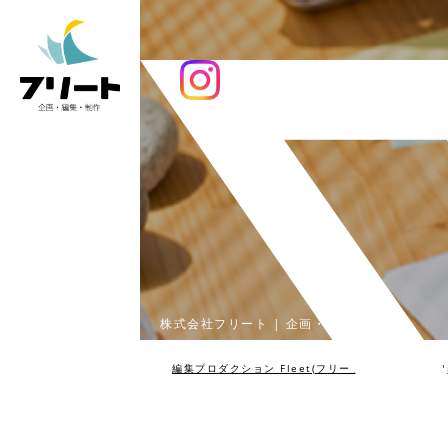
株式会社フリート | 企画・編集・制作
編集プロダクション Fleet(フリート)
>
client
>
cl