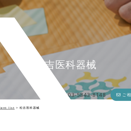
松吉医科器械
03-5843-8148
ご
ient_list
>
松吉医科器械