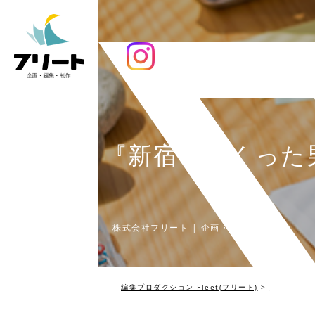
新潮社：『新宿をつくった男
株式会社フリート | 企画・編集・制作
編集プロダクション Fleet(フリート)
>
works
>
フ