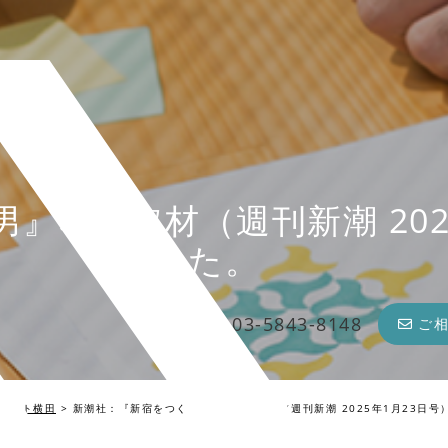
』著者取材（週刊新潮 202
た。
03-5843-8148
ご
リート横田
>
新潮社：『新宿をつくった男』著者取材（週刊新潮 2025年1月23日号