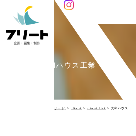
大和ハウス工業
編集プロダクション Fleet(フリート)
>
client
>
client_list
>
大和ハウス
工業