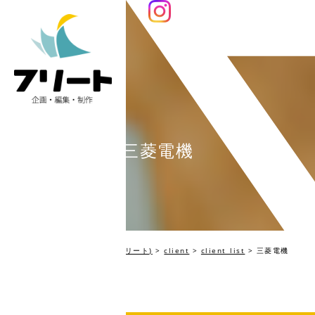
三菱電機
編集プロダクション Fleet(フリート)
>
client
>
client_list
>
三菱電機